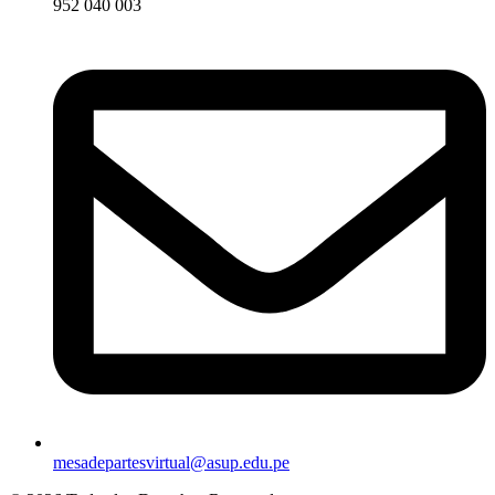
952 040 003
mesadepartesvirtual@asup.edu.pe