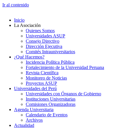
Ir al contenido
Inicio
La Asociación
Quienes Somos
Universidades ASUP
Consejo Directivo
Dirección Ejecutiva
Comités Intrauniversitarios
¿Qué Hacemos?
Incidencia Política Pública
Fortalecimiento de la Universidad Peruana
Revista Científica
Monitoreo de Noticias
Proyectos ASUP
Universidades del Perú
Universidades con Órganos de Gobierno
Instituciones Universitarias
Comisiones Organizadoras
Agenda Universitaria
Calendario de Eventos
Archivos
Actualidad