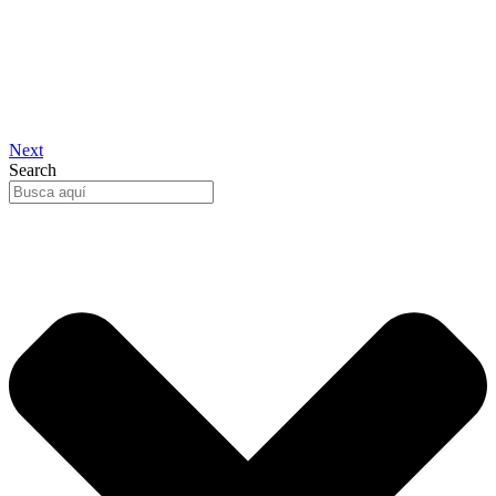
Next
Search