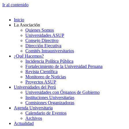
Ir al contenido
Inicio
La Asociación
Quienes Somos
Universidades ASUP
Consejo Directivo
Dirección Ejecutiva
Comités Intrauniversitarios
¿Qué Hacemos?
Incidencia Política Pública
Fortalecimiento de la Universidad Peruana
Revista Científica
Monitoreo de Noticias
Proyectos ASUP
Universidades del Perú
Universidades con Órganos de Gobierno
Instituciones Universitarias
Comisiones Organizadoras
Agenda Universitaria
Calendario de Eventos
Archivos
Actualidad