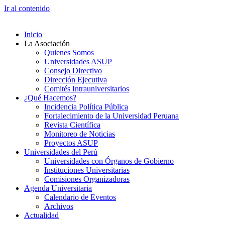
Ir al contenido
Inicio
La Asociación
Quienes Somos
Universidades ASUP
Consejo Directivo
Dirección Ejecutiva
Comités Intrauniversitarios
¿Qué Hacemos?
Incidencia Política Pública
Fortalecimiento de la Universidad Peruana
Revista Científica
Monitoreo de Noticias
Proyectos ASUP
Universidades del Perú
Universidades con Órganos de Gobierno
Instituciones Universitarias
Comisiones Organizadoras
Agenda Universitaria
Calendario de Eventos
Archivos
Actualidad