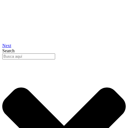
Next
Search