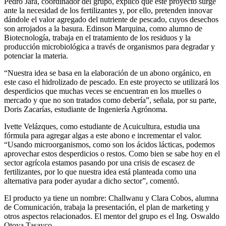
Pedro Jara, coordinador del grupo, explicó que este proyecto surge
ante la necesidad de los fertilizantes y, por ello, pretenden innovar
dándole el valor agregado del nutriente de pescado, cuyos desechos
son arrojados a la basura. Edinson Marquina, como alumno de
Biotecnología, trabaja en el tratamiento de los residuos y la
producción microbiológica a través de organismos para degradar y
potenciar la materia.
“Nuestra idea se basa en la elaboración de un abono orgánico, en
este caso el hidrolizado de pescado. En este proyecto se utilizará los
desperdicios que muchas veces se encuentran en los muelles o
mercado y que no son tratados como debería”, señala, por su parte,
Doris Zacarías, estudiante de Ingeniería Agrónoma.
Ivette Velázques, como estudiante de Acuicultura, estudia una
fórmula para agregar algas a este abono e incrementar el valor.
“Usando microorganismos, como son los ácidos lácticas, podemos
aprovechar estos desperdicios o restos. Como bien se sabe hoy en el
sector agrícola estamos pasando por una crisis de escasez de
fertilizantes, por lo que nuestra idea está planteada como una
alternativa para poder ayudar a dicho sector”, comentó.
El producto ya tiene un nombre: Challwanu y Clara Cobos, alumna
de Comunicación, trabaja la presentación, el plan de marketing y
otros aspectos relacionados. El mentor del grupo es el Ing. Oswaldo
Otoya Tasayco.