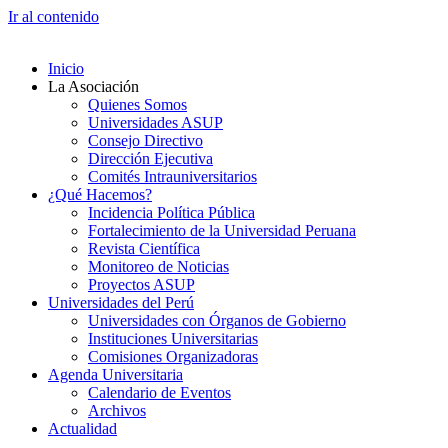
Ir al contenido
Inicio
La Asociación
Quienes Somos
Universidades ASUP
Consejo Directivo
Dirección Ejecutiva
Comités Intrauniversitarios
¿Qué Hacemos?
Incidencia Política Pública
Fortalecimiento de la Universidad Peruana
Revista Científica
Monitoreo de Noticias
Proyectos ASUP
Universidades del Perú
Universidades con Órganos de Gobierno
Instituciones Universitarias
Comisiones Organizadoras
Agenda Universitaria
Calendario de Eventos
Archivos
Actualidad