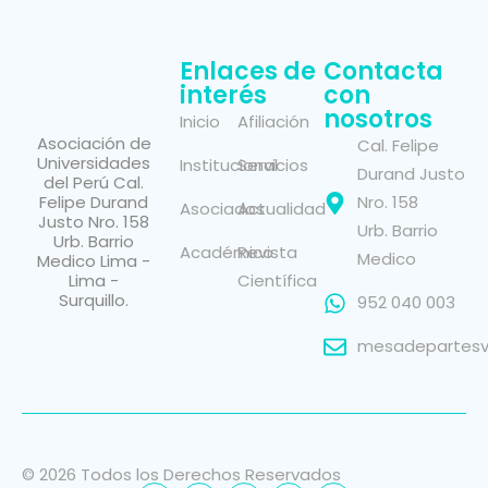
Enlaces de
Contacta
interés
con
nosotros
Inicio
Afiliación
Asociación de
Cal. Felipe
Universidades
Institucional
Servicios
Durand Justo
del Perú Cal.
Felipe Durand
Nro. 158
Asociados
Actualidad
Justo Nro. 158
Urb. Barrio
Urb. Barrio
Académico
Revista
Medico
Medico Lima -
Lima -
Científica
Surquillo.
952 040 003
mesadepartesvi
© 2026 Todos los Derechos Reservados