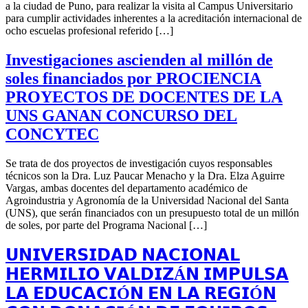
a la ciudad de Puno, para realizar la visita al Campus Universitario
para cumplir actividades inherentes a la acreditación internacional de
ocho escuelas profesional referido […]
Investigaciones ascienden al millón de
soles financiados por PROCIENCIA
PROYECTOS DE DOCENTES DE LA
UNS GANAN CONCURSO DEL
CONCYTEC
Se trata de dos proyectos de investigación cuyos responsables
técnicos son la Dra. Luz Paucar Menacho y la Dra. Elza Aguirre
Vargas, ambas docentes del departamento académico de
Agroindustria y Agronomía de la Universidad Nacional del Santa
(UNS), que serán financiados con un presupuesto total de un millón
de soles, por parte del Programa Nacional […]
𝗨𝗡𝗜𝗩𝗘𝗥𝗦𝗜𝗗𝗔𝗗 𝗡𝗔𝗖𝗜𝗢𝗡𝗔𝗟
𝗛𝗘𝗥𝗠𝗜𝗟𝗜𝗢 𝗩𝗔𝗟𝗗𝗜𝗭Á𝗡 𝗜𝗠𝗣𝗨𝗟𝗦𝗔
𝗟𝗔 𝗘𝗗𝗨𝗖𝗔𝗖𝗜Ó𝗡 𝗘𝗡 𝗟𝗔 𝗥𝗘𝗚𝗜Ó𝗡