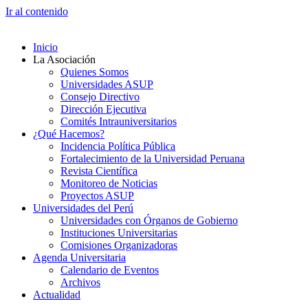
Ir al contenido
Inicio
La Asociación
Quienes Somos
Universidades ASUP
Consejo Directivo
Dirección Ejecutiva
Comités Intrauniversitarios
¿Qué Hacemos?
Incidencia Política Pública
Fortalecimiento de la Universidad Peruana
Revista Científica
Monitoreo de Noticias
Proyectos ASUP
Universidades del Perú
Universidades con Órganos de Gobierno
Instituciones Universitarias
Comisiones Organizadoras
Agenda Universitaria
Calendario de Eventos
Archivos
Actualidad