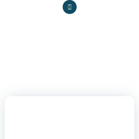
Designan decanos para
asumir funciones en 10
facultades villarrealinas