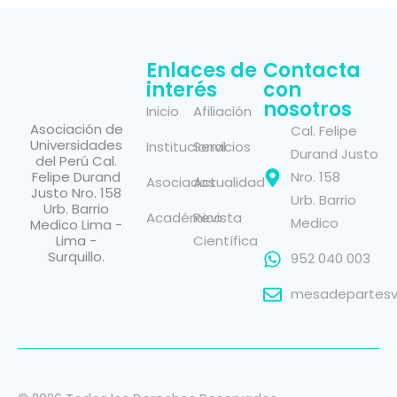
Enlaces de
Contacta
interés
con
nosotros
Inicio
Afiliación
Asociación de
Cal. Felipe
Universidades
Institucional
Servicios
Durand Justo
del Perú Cal.
Felipe Durand
Nro. 158
Asociados
Actualidad
Justo Nro. 158
Urb. Barrio
Urb. Barrio
Académico
Revista
Medico
Medico Lima -
Lima -
Científica
Surquillo.
952 040 003
mesadepartesvi