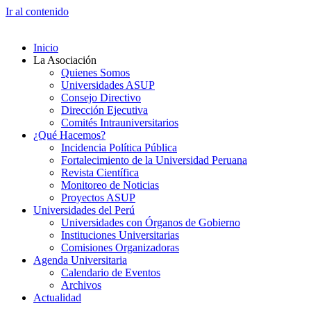
Ir al contenido
Inicio
La Asociación
Quienes Somos
Universidades ASUP
Consejo Directivo
Dirección Ejecutiva
Comités Intrauniversitarios
¿Qué Hacemos?
Incidencia Política Pública
Fortalecimiento de la Universidad Peruana
Revista Científica
Monitoreo de Noticias
Proyectos ASUP
Universidades del Perú
Universidades con Órganos de Gobierno
Instituciones Universitarias
Comisiones Organizadoras
Agenda Universitaria
Calendario de Eventos
Archivos
Actualidad