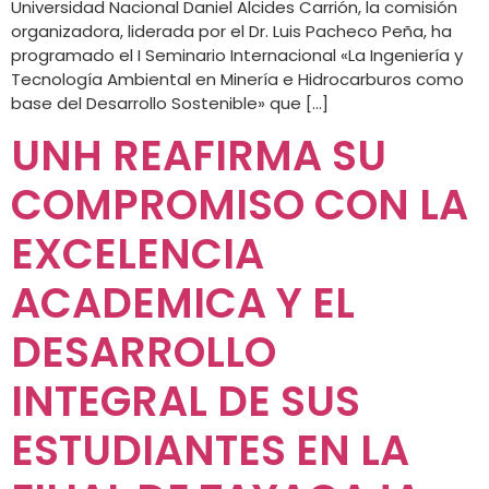
Universidad Nacional Daniel Alcides Carrión, la comisión
organizadora, liderada por el Dr. Luis Pacheco Peña, ha
programado el I Seminario Internacional «La Ingeniería y
Tecnología Ambiental en Minería e Hidrocarburos como
base del Desarrollo Sostenible» que […]
UNH REAFIRMA SU
COMPROMISO CON LA
EXCELENCIA
ACADEMICA Y EL
DESARROLLO
INTEGRAL DE SUS
ESTUDIANTES EN LA