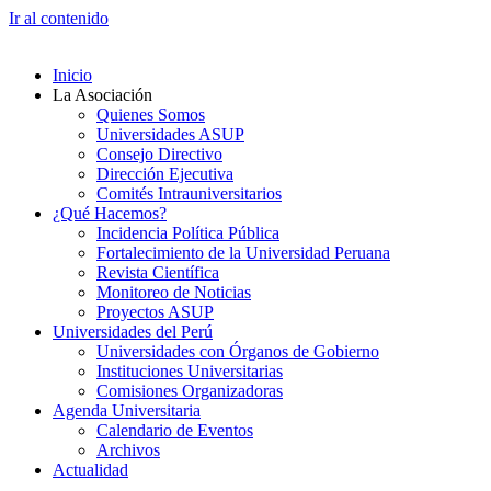
Ir al contenido
Inicio
La Asociación
Quienes Somos
Universidades ASUP
Consejo Directivo
Dirección Ejecutiva
Comités Intrauniversitarios
¿Qué Hacemos?
Incidencia Política Pública
Fortalecimiento de la Universidad Peruana
Revista Científica
Monitoreo de Noticias
Proyectos ASUP
Universidades del Perú
Universidades con Órganos de Gobierno
Instituciones Universitarias
Comisiones Organizadoras
Agenda Universitaria
Calendario de Eventos
Archivos
Actualidad